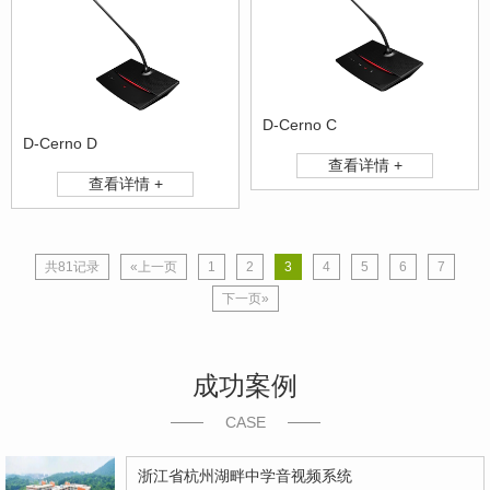
D-Cerno C
D-Cerno D
查看详情 +
查看详情 +
共81记录
«上一页
1
2
3
4
5
6
7
下一页»
成功案例
CASE
浙江省杭州湖畔中学音视频系统