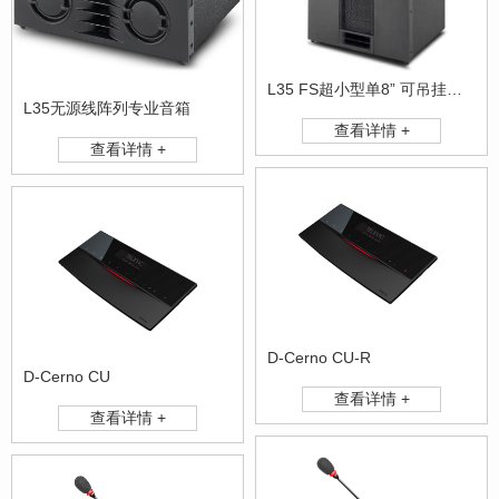
L35 FS超小型单8” 可吊挂低音扩展系统
L35无源线阵列专业音箱
查看详情 +
查看详情 +
D-Cerno CU-R
D-Cerno CU
查看详情 +
查看详情 +