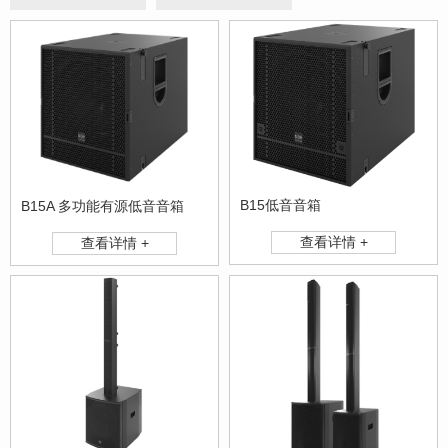
B15低音音箱
B15A 多功能有源低音音箱
查看详情 +
查看详情 +