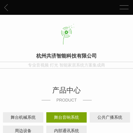
杭州共济智能科技有限公司
专业音视频 灯光 智能家居系统方案集成商
产品中心
PRODUCT
舞台机械系统
舞台音响系统
公共广播系统
周边设备
内部通讯系统