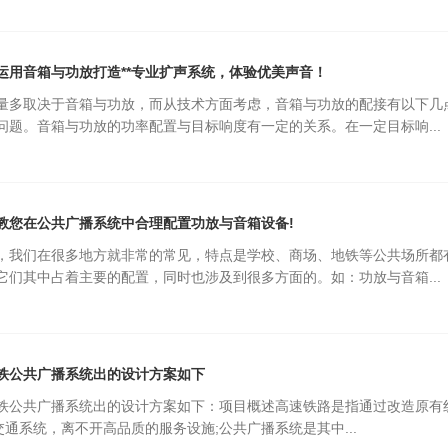
运用音箱与功放打造**专业扩声系统，体验优美声音！
量多取决于音箱与功放，而从技术方面考虑，音箱与功放的配接有以下几
问题。音箱与功放的功率配置与目标响度有一定的关系。在一定目标响...
教您在公共广播系统中合理配置功放与音箱设备!
，我们在很多地方就非常的常见，特点是学校、商场、地铁等公共场所都
它们其中占着主要的配置，同时也涉及到很多方面的。如：功放与音箱...
铁公共广播系统出的设计方案如下
铁公共广播系统出的设计方案如下：项目概述高速铁路是指通过改造原有线路
凑的可吊挂超低音
M3 MAX紧凑型两分频线阵列模块
交通系统，离不开高品质的服务设施;公共广播系统是其中...