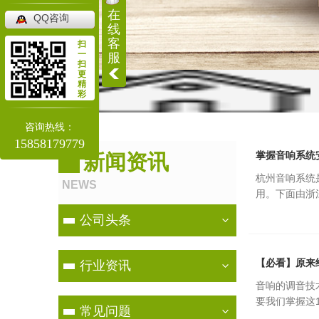
在
QQ咨询
线
客
扫
一
服
扫
更
精
彩
咨询热线：
当前位置：
首页
>
新闻资讯
>
常见问题
15858179779
掌握音响系统
新闻资讯
杭州音响系统
NEWS
用。下面由浙
公司头条
【必看】原来
行业资讯
音响的调音技
要我们掌握这1
常见问题