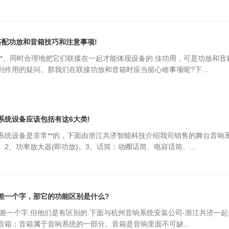
搭配功放和音箱技巧和注意事项!
**、同时合理地把它们联接在一起才能体现设备的.佳功用，可是功放和
到作用的疑问。那我们在联接功放和音箱时应当留心啥事项呢?下...
系统设备应该包括有这6大类!
系统设备是非常**的，下面由浙江共济智能科技介绍我司销售的舞台音响
2、功率放大器(即功放)。3、话筒：动圈话筒、电容话筒、...
差一个字，那它的功能区别是什么?
只差一个字,但他们是有区别的.下面与杭州音响系统安装公司-浙江共济一
音箱：音箱属于音响系统的一部分。音箱是音响里面不可缺...