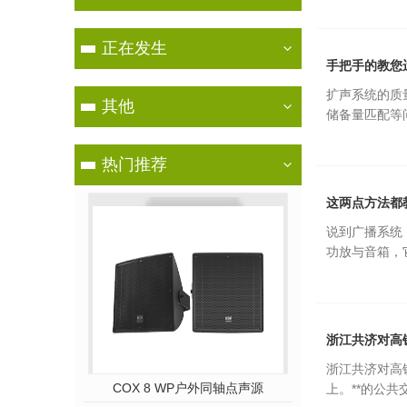
正在发生
手把手的教您
扩声系统的质
其他
储备量匹配等
热门推荐
这两点方法都
说到广播系统
功放与音箱，
浙江共济对高
浙江共济对高
外同轴点声源
COX 8 WP户外同轴点声源
B 18 WP紧
上。**的公共