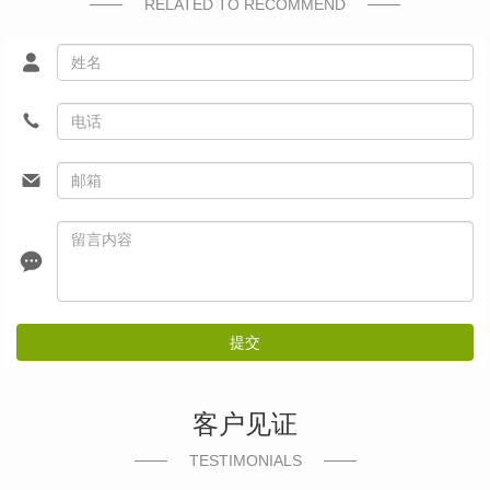
RELATED TO RECOMMEND
提交
客户见证
TESTIMONIALS