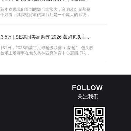
在新年春晚我们看到的舞台非常大，音响及灯光都是
那个好看，其实这好看的舞台后是一个庞大的系统，
而这个庞大…
超3.5万 | SE德国美高助阵 2026 蒙超包头主场开幕仪式
月31日，2026内蒙古足球超级联赛（“蒙超”）包头赛
区首场主场赛事在包头奥林匹克体育中心震撼打响，
本场赛…
FOLLOW
关注我们