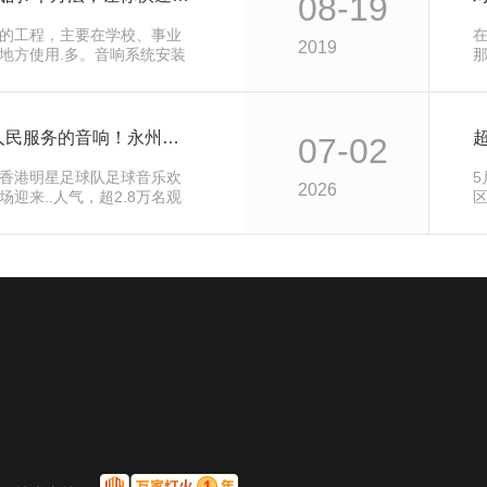
08-19
的工程，主要在学校、事业
2019
地方使用.多。音响系统安装
【体育赛事案例】为人民服务的音响！永州港星足球赛，声场无死角、听音不缺位！
07-02
湘”香港明星足球队足球音乐欢
5
2026
迎来..人气，超2.8万名观
m