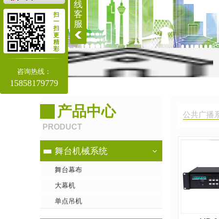
线
客
扫
一
服
扫
更
精
彩
咨询热线：
15858179779
当前位置：
首页
>
产品中心
>
公共广播系统
产品中心
公共广播系
PRODUCT
舞台机械系统
舞台幕布
大幕机
单点吊机