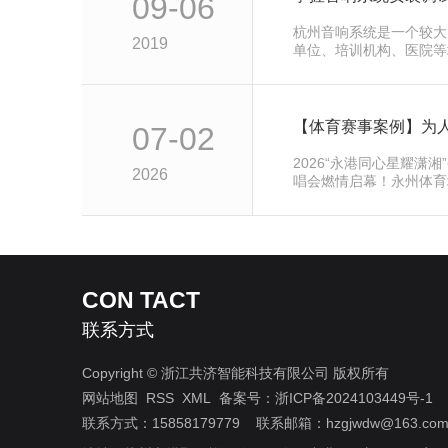
09-06
杭州音响系统是一个较大
2019
单位、培训机构、医院等
后需要进…
07-02
2026“永港同心星耀潇
2026
唱会燃情启幕！永州体育场
众齐聚…
CON TACT
联系方式
Copyright © 浙江共济智能科技有限公司 版权所有
网站地图
RSS
XML
备案号：
浙ICP备2024103449号-1
联系方式：15858179779 联系邮箱：hzgjwdw@163.co