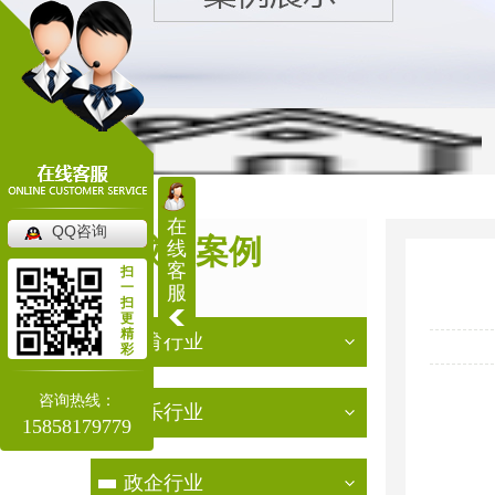
当前位置：
首页
>
成功案例
>
教育行业
在
QQ咨询
成功案例
线
客
扫
CASE
一
服
扫
更
精
教育行业
彩
咨询热线：
娱乐行业
15858179779
政企行业