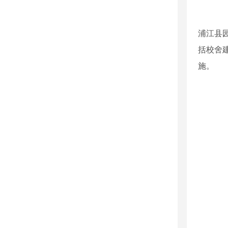
浦江县园
括校舍
施。