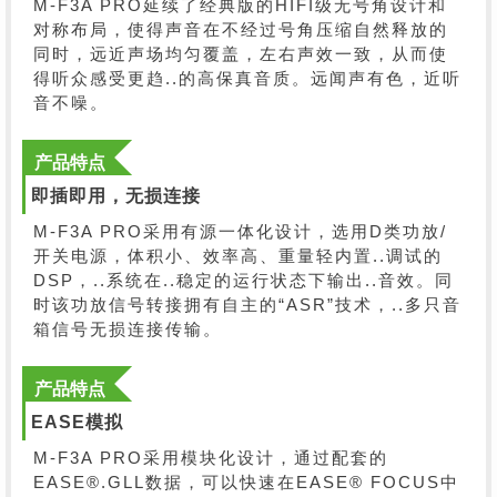
M-F3A PRO延续了经典版的HIFI级无号角设计和
对称布局，使得声音在不经过号角压缩自然释放的
同时，远近声场均匀覆盖，左右声效一致，从而使
得听众感受更趋..的高保真音质。远闻声有色，近听
音不噪。
产品特点
即插即用，无损连接
M-F3A PRO采用有源一体化设计，选用D类功放/
开关电源，体积小、效率高、重量轻内置..调试的
DSP，..系统在..稳定的运行状态下输出..音效。同
时该功放信号转接拥有自主的“ASR”技术，..多只音
箱信号无损连接传输。
产品特点
EASE模拟
M-F3A PRO采用模块化设计，通过配套的
EASE®.GLL数据，可以快速在EASE® FOCUS中