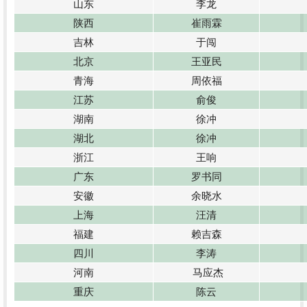
山东
李龙
陕西
崔雨霖
吉林
于闯
北京
王亚民
青海
周依福
江苏
俞俊
湖南
徐冲
湖北
徐冲
浙江
王响
广东
罗书同
安徽
余晓水
上海
汪清
福建
赖吉森
四川
李涛
河南
马应杰
重庆
陈云