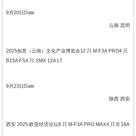
9
月
20
日
Date
云南·昆明
2025
创意（云南）文化产业博览会
12
只
M-F3A PRO4
只
B15A FS4
只
SMX 12A LT
9
月
23
日
Date
陕西·西安
西安
2025
欧亚经济论坛
8
只
M-F3A PRO MAX4
只
B 18A