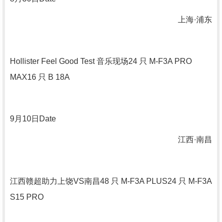
上海·浦东
Hollister Feel Good Test
音乐现场
24
只
M-F3A PRO
MAX16
只
B 18A
9
月
10
日
Date
江西·南昌
江西赣超助力上饶
VS
南昌
48
只
M-F3A PLUS24
只
M-F3A
S15 PRO