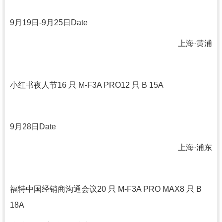
9
月
19
日
-9
月
25
日
Date
上海·黄浦
小红书夜人节
16
只
M-F3A PRO12
只
B 15A
9
月
28
日
Date
上海·浦东
福特中国经销商沟通会议
20
只
M-F3A PRO MAX8
只
B
18A