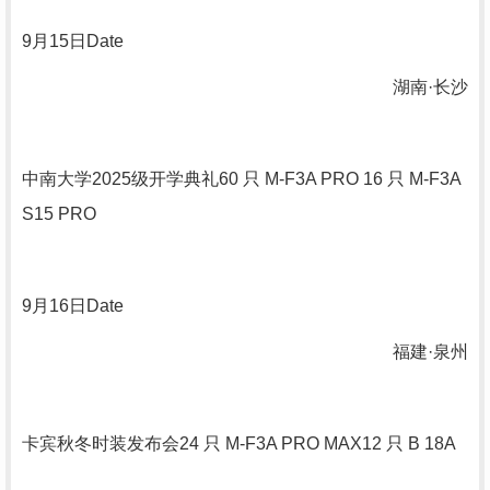
9
月
15
日
Date
湖南·长沙
中南大学
2025
级开学典礼
60
只
M-F3A PRO 16
只
M-F3A
S15 PRO
9
月
16
日
Date
福建·泉州
卡宾秋冬时装发布会
24
只
M-F3A PRO MAX12
只
B 18A